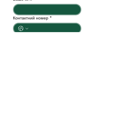
Контактний номер
*
Область вирощування
Бажаний ФАО
Заповнити заявку
Ми зателефонуємо Вам найближчим
часом
ОТРИМАЙ ВІДСТРОЧКУ
ПЛАТЕЖУ