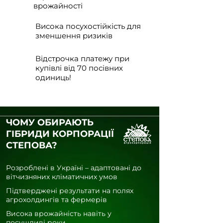
врожайності
Висока посухостійкість для
зменшення ризиків
Відстрочка платежу при
купівлі від 70 посівних
одиниць!
ЧОМУ ОБИРАЮТЬ
ГІБРИДИ КОРПОРАЦІЇ
СТЕПОВА?
Розроблені в Україні – адаптовані до
вітчизняних кліматичних умов
Підтверджені результати на полях
агрохолдингів та фермерів
Висока врожайність навіть у
посушливі роки