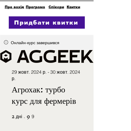
Про захід
Програма
Спікери
Квитки
Придбати квитки
Онлайн-курс завершився
29 жовт. 2024 р. - 30 жовт. 2024
р.
Агрохак: турбо
курс для фермерів
2
9
2 дні
9 9
дні
9