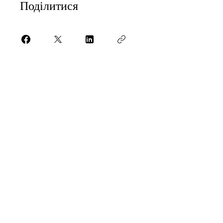
Поділитися
Приєднатися
КОНТАКТНА ІНФОРМАЦІЯ:
Товариство з обмеженою
відповідальністю «ВІЗІОНОМІКС»;
ЄДРПОУ
43240553