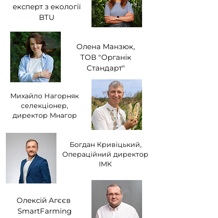
експерт з екології
BTU
Олена Манзюк,
ТОВ "Органік
Стандарт"
Михайло Нагорняк
cелекціонер,
директор Мнагор
Богдан Кривіцький,
Операційний директор
ІМК
Олексій Агєєв
SmartFarming