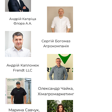
Андрій Капріца
Флора А.А.
Сергій Богомаз
Агрокомпанія
Андрій Каплонюк
Frendt LLC
Олександр Чайка,
Хімагромаркетинг
Марина Савчук,