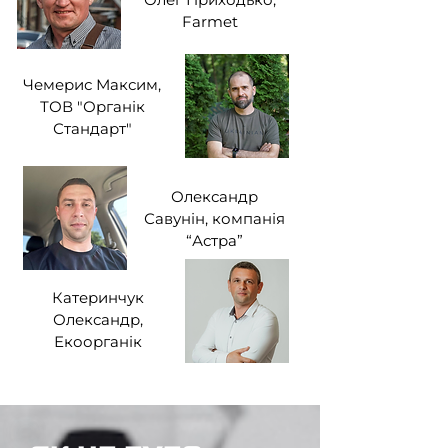
Farmet
Чемерис Максим,
ТОВ "Органік
Стандарт"
Олександр
Савунін, компанія
“Астра”
Катеринчук
Олександр,
Екоорганік