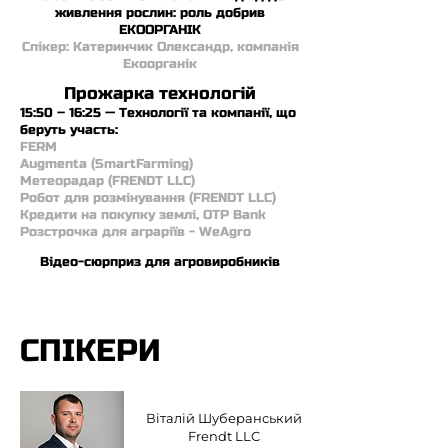
живлення рослин: роль добрив
ЕКООРГАНІК
Спікер: Катеринчик Олександр, компанія
Екоорганік
Прожарка технологій
15:50 – 16:25 — Технології та компанії, що
беруть участь:
FERM
Augmenta (SmartFarming)
Метеорадар (FRENDT LLC)
Робот для розмінування (FRENDT LLC)
Кредити на покупку землі, OTP Bank
Розстрочка для аграріїв - WeAgro
Відео-сюрприз для агровиробників
СПІКЕРИ
Віталій Шуберанський
Frendt LLC