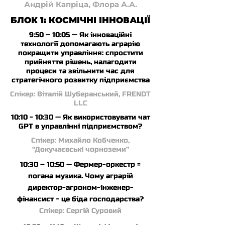
Андрій Капріца, Флора А.А.
БЛОК 1: КОСМІЧНІ ІННОВАЦІЇ
9:50 – 10:05 — Як інноваційні
технології допомагають аграрію
покращити управління: спростити
прийняття рішень, налагодити
процеси та звільнити час для
стратегічного розвитку підприємства
Спікер: Віталій Шуберанський, FRENDT
LLC
10:10 - 10:30 — Як використовувати чат
GPT в управлінні підприємством?
Спікер: Михайло Кобченко,
“Докучаєвські чорноземи”
10:30 – 10:50 — Фермер-оркестр =
погана музика. Чому аграрій
директор-агроном-інженер-
фінансист - це біда господарства?
Спікер: Сергій Суровий