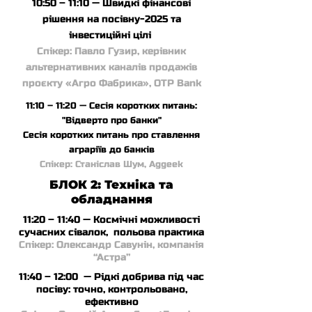
10:50 – 11:10 — Швидкі фінансові
рішення на посівну-2025 та
інвестиційні цілі
Спікер: Павло Гузир, керівник
альтернативних каналів продажів
проєкту «Агро Фабрика», OTP Bank
11:10 – 11:20 — Сесія коротких питань:
"Відверто про банки"
Сесія коротких питань про ставлення
аграріїв до банків
Спікер: Станіслав Шум, Aggeek
БЛОК 2: Техніка та
обладнання
11:20 – 11:40 — Космічні можливості
сучасних сівалок, польова практика
Спікер: Олександр Савунін, компанія
“Астра”
11:40 – 12:00 — Рідкі добрива під час
посіву: точно, контрольовано,
ефективно