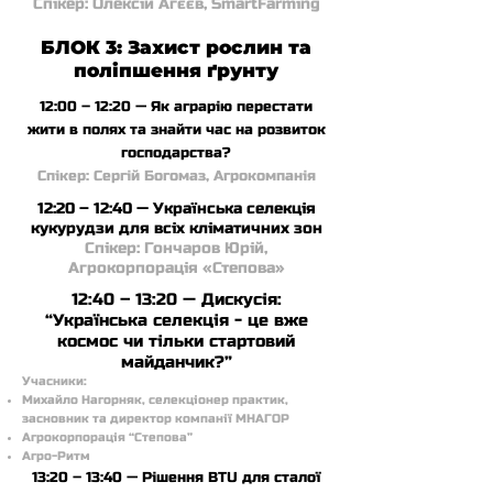
Спікер: Олексій Агєєв, SmartFarming
БЛОК 3: Захист рослин та
поліпшення ґрунту
12:00 – 12:20 — Як аграрію перестати
жити в полях та знайти час на розвиток
господарства?
Спікер: Сергій Богомаз, Агрокомпанія
12:20 – 12:40 — Українська селекція
кукурудзи для всіх кліматичних зон
Спікер: Гончаров Юрій,
Агрокорпорація «Степова»
12:40 – 13:20 — Дискусія:
“Українська селекція - це вже
космос чи тільки стартовий
майданчик?”
Учасники:
Михайло Нагорняк, селекціонер практик,
засновник та директор компанії МНАГОР
Агрокорпорація “Степова”
Агро-Ритм
13:20 – 13:40
— Рішення BTU для сталої