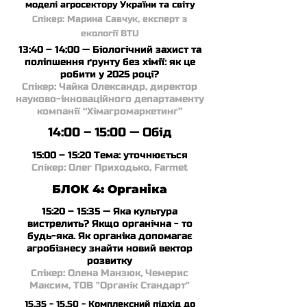
моделі агросектору України та світу
Спікер: Марина Савчук, експерт з
екології BTU
13:40 – 14:00 — Біологічний захист та
поліпшення ґрунту без хімії: як це
робити у 2025 році?
Спікер: Чайка Олександр, директор
науково-інноваційного департаменту
компанії “Хімагромаркетинг”
14:00 – 15:00 — Обід
15:00 – 15:20 Тема: уточнюється
Спікер: Олег Приходько, Farmet
БЛОК 4: Органіка
15:20 – 15:35 — Яка культура
вистрелить? Якщо органічна - то
будь-яка. Як органіка допомагає
агробізнесу знайти новий вектор
розвитку
Спікер: Олена Манзюк, Чемерис
Максим, ТОВ "Органік Стандарт"
15.35 - 15.50
- Комплексний підхід до