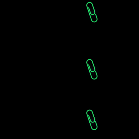
ьних
Як застосува
знес: як взяти
відновлювал
дядьків
сприяє фіна
агробізнесу?
озвивають
Нова гранто
и: палітра
реальні кош
ументів
ограм від
Розширення 
сових
можливості 