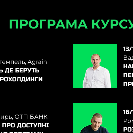
ПРОГРАМА КУРС
13/
Ва
Штемпель,
Agrain
НА
Ь ДЕ БЕРУТЬ
ПЕ
ГРОХОЛДИНГИ
ПР
16/
зирь, ОТП БАНК
Ро
 ПРО ДОСТУПНІ
РО