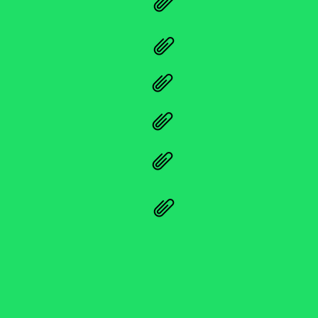
навчишся рахуват
зрозумієш, що чу
доцільність
дізнаєшся, де бра