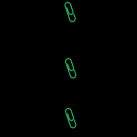
Залучення портфел
інвестицій в агробі
гроші у серйозних 
Як агрохолдинги р
бізнес за чужі кошт
доступних фінінстр
Огляд доступних пр
міжнародних фінан