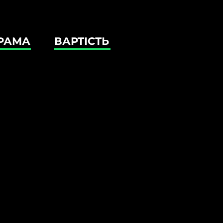
РАМА
ВАРТІСТЬ
СТАРТУЄМО 4 ГРУДНЯ
онлайн-курс
НА РОЗВИТОК
В
НЕСУ. ДЕ ЇХ ШУ
ЯК ОТРИМАТИ?