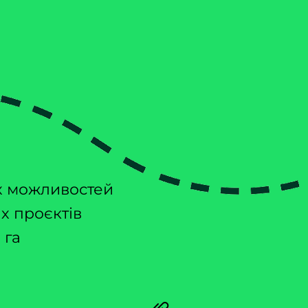
 потрібен цей курс, я
ожливості для розвитку свого агробізне
йти за межі вирощування зернових та ол
х можливостей
х проєктів
 га
точка, в якій 
курсу