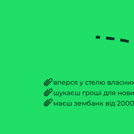
Тобі
шукаєш м
A
ви
точка, в якій ти зараз
вперся у стелю власни
шукаєш гроші для нови
маєш зембанк від 2000